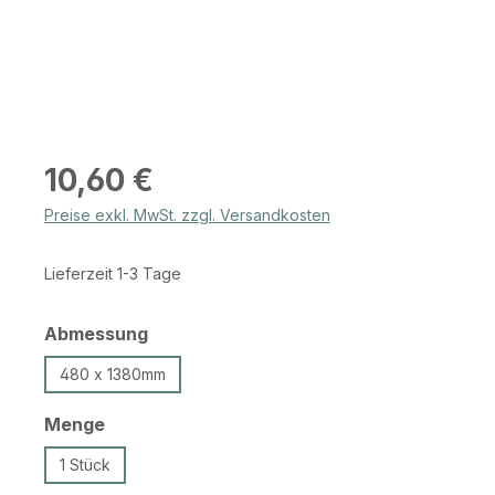
Regulärer Preis:
10,60 €
Preise exkl. MwSt. zzgl. Versandkosten
Lieferzeit 1-3 Tage
auswählen
Abmessung
480 x 1380mm
auswählen
Menge
1 Stück