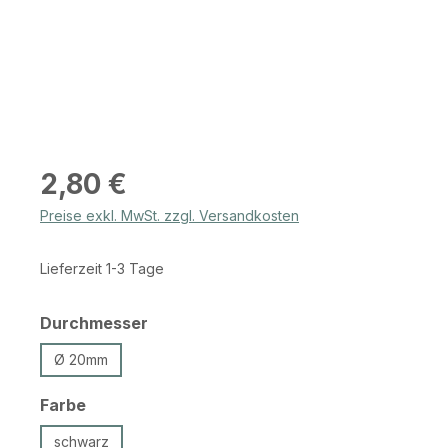
Regulärer Preis:
2,80 €
Preise exkl. MwSt. zzgl. Versandkosten
Lieferzeit 1-3 Tage
auswählen
Durchmesser
Ø 20mm
auswählen
Farbe
schwarz