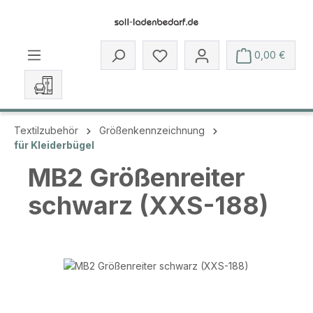
Zum Hauptinhalt springen
Du hast 0 Produkte auf dem 
0,00 €
Textilzubehör
Größenkennzeichnung
für Kleiderbügel
MB2 Größenreiter
schwarz (XXS-188)
Bildergalerie überspringen