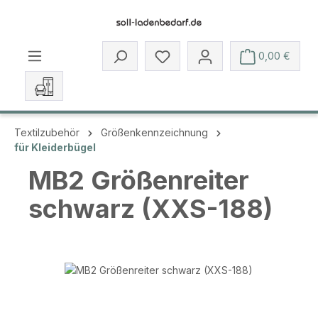
Zum Hauptinhalt springen
Du hast 0 Produkte auf dem 
0,00 €
Textilzubehör
Größenkennzeichnung
für Kleiderbügel
MB2 Größenreiter
schwarz (XXS-188)
Bildergalerie überspringen