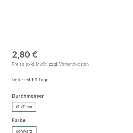
Regulärer Preis:
2,80 €
Preise exkl. MwSt. zzgl. Versandkosten
Lieferzeit 1-3 Tage
auswählen
Durchmesser
Ø 20mm
auswählen
Farbe
schwarz