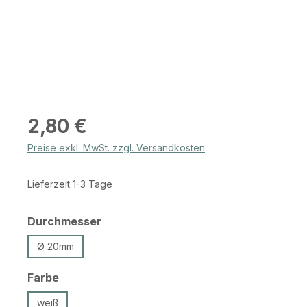
Regulärer Preis:
2,80 €
Preise exkl. MwSt. zzgl. Versandkosten
Lieferzeit 1-3 Tage
auswählen
Durchmesser
Ø 20mm
auswählen
Farbe
weiß