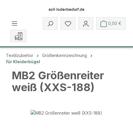
Zum Hauptinhalt springen
Du hast 0 Produkte auf dem 
0,00 €
Textilzubehör
Größenkennzeichnung
für Kleiderbügel
MB2 Größenreiter
weiß (XXS-188)
Bildergalerie überspringen