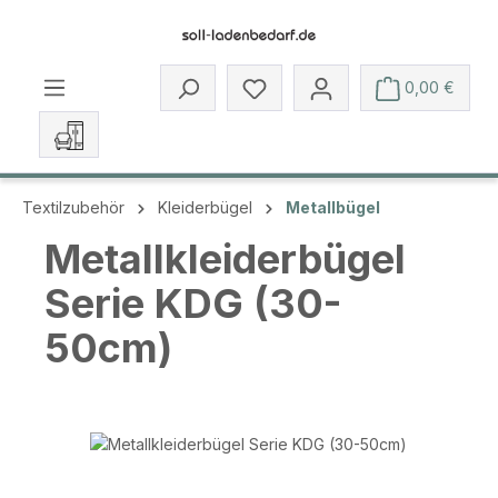
Zum Hauptinhalt springen
Du hast 0 Produkte auf dem 
0,00 €
Textilzubehör
Kleiderbügel
Metallbügel
Metallkleiderbügel
Serie KDG (30-
50cm)
Bildergalerie überspringen