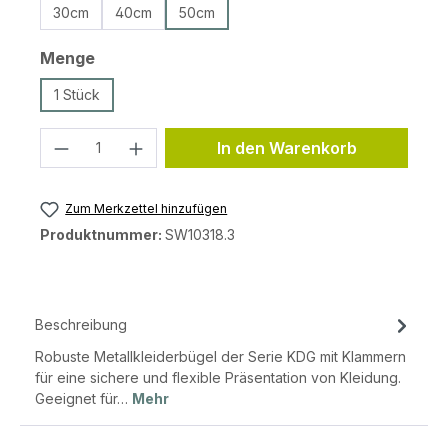
30cm
40cm
50cm
auswählen
Menge
1 Stück
Produkt Anzahl: Gib den gewünschten 
In den Warenkorb
Zum Merkzettel hinzufügen
Produktnummer:
SW10318.3
Beschreibung
Robuste Metallkleiderbügel der Serie KDG mit Klammern
für eine sichere und flexible Präsentation von Kleidung.
Geeignet für…
Mehr