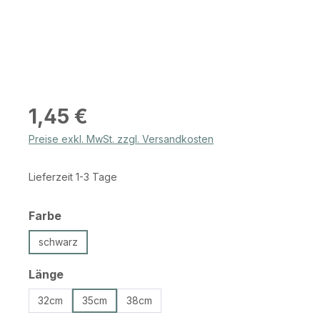
Regulärer Preis:
1,45 €
Preise exkl. MwSt. zzgl. Versandkosten
Lieferzeit 1-3 Tage
auswählen
Farbe
schwarz
auswählen
Länge
32cm
35cm
38cm