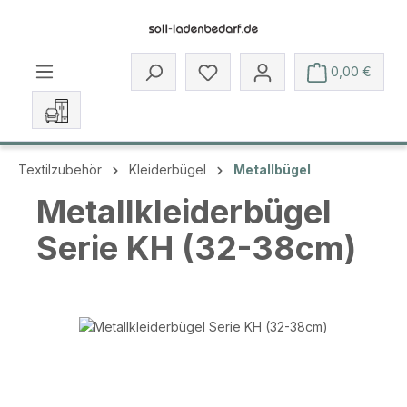
Zum Hauptinhalt springen
Du hast 0 Produkte auf dem 
0,00 €
Textilzubehör
Kleiderbügel
Metallbügel
Metallkleiderbügel
Serie KH (32-38cm)
Bildergalerie überspringen