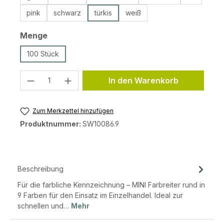
pink
schwarz
türkis
weiß
auswählen
Menge
100 Stück
Produkt Anzahl: Gib den gewünschten 
In den Warenkorb
Zum Merkzettel hinzufügen
Produktnummer:
SW10086.9
Beschreibung
Für die farbliche Kennzeichnung – MINI Farbreiter rund in
9 Farben für den Einsatz im Einzelhandel. Ideal zur
schnellen und…
Mehr