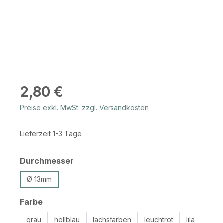
Regulärer Preis:
2,80 €
Preise exkl. MwSt. zzgl. Versandkosten
Lieferzeit 1-3 Tage
auswählen
Durchmesser
Ø 13mm
auswählen
Farbe
grau
hellblau
lachsfarben
leuchtrot
lila