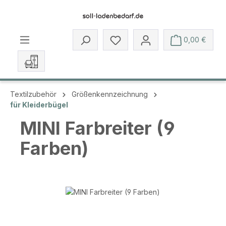
Zum Hauptinhalt springen
Du hast 0 Produkte auf dem 
0,00 €
Textilzubehör
Größenkennzeichnung
für Kleiderbügel
MINI Farbreiter (9
Farben)
Bildergalerie überspringen