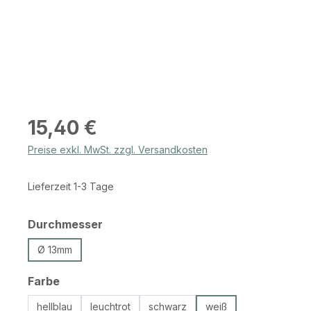
Regulärer Preis:
15,40 €
Preise exkl. MwSt. zzgl. Versandkosten
Lieferzeit 1-3 Tage
auswählen
Durchmesser
Ø 13mm
auswählen
Farbe
hellblau
leuchtrot
schwarz
weiß