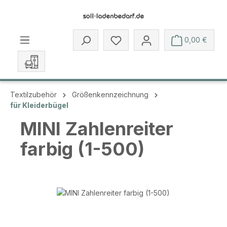
Zum Hauptinhalt springen
Du hast 0 Produkte auf dem 
0,00 €
Textilzubehör
Größenkennzeichnung
für Kleiderbügel
MINI Zahlenreiter
farbig (1-500)
Bildergalerie überspringen