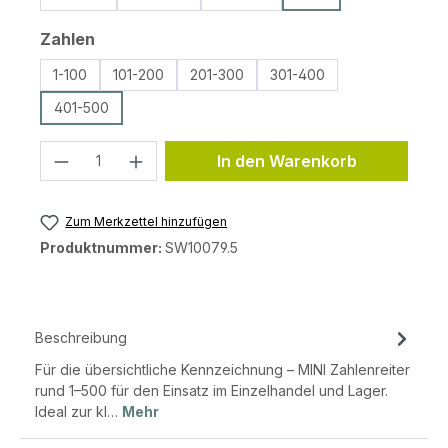
auswählen
Zahlen
1-100
101-200
201-300
301-400
401-500
Produkt Anzahl: Gib den gewünschten 
In den Warenkorb
Zum Merkzettel hinzufügen
Produktnummer:
SW10079.5
Beschreibung
Für die übersichtliche Kennzeichnung – MINI Zahlenreiter
rund 1–500 für den Einsatz im Einzelhandel und Lager.
Ideal zur kl…
Mehr