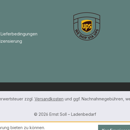
 Lieferbedingungen
izensierung
ehrwertsteuer zzgl.
Versandkosten
und ggf. Nachnahmegebühren, we
© 2026 Ernst Soll – Ladenbedarf
rung bieten zu können.