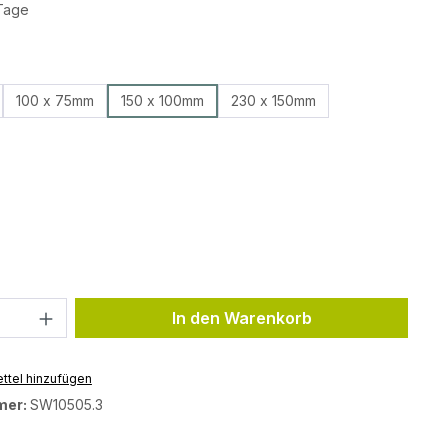
 Tage
auswählen
100 x 75mm
150 x 100mm
230 x 150mm
ählen
ählen
Anzahl: Gib den gewünschten Wert ein 
In den Warenkorb
ttel hinzufügen
mer:
SW10505.3