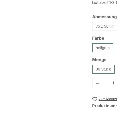
Lieferzeit 1-3
Abmessung
75 x 50mm
ausw
Farbe
hellgrün
ausw
Menge
30 Stück
Produkt 
Zum Merkze
Produktnum