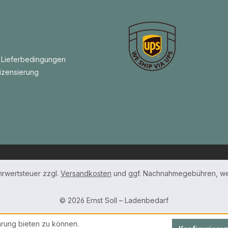
 Lieferbedingungen
izensierung
ehrwertsteuer zzgl.
Versandkosten
und ggf. Nachnahmegebühren, we
© 2026 Ernst Soll – Ladenbedarf
rung bieten zu können.