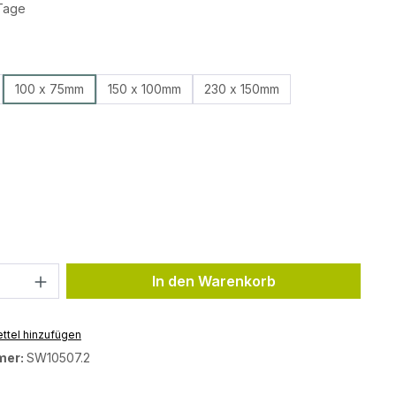
 Tage
auswählen
100 x 75mm
150 x 100mm
230 x 150mm
ählen
ählen
Anzahl: Gib den gewünschten Wert ein 
In den Warenkorb
ttel hinzufügen
mer:
SW10507.2