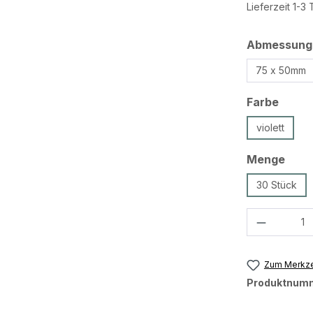
Lieferzeit 1-3
Abmessung
75 x 50mm
ausw
Farbe
violett
ausw
Menge
30 Stück
Produkt 
Zum Merkze
Produktnum