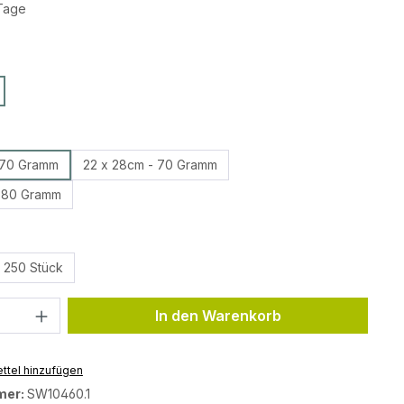
 Tage
ählen
wählen
 70 Gramm
22 x 28cm - 70 Gramm
- 80 Gramm
ählen
250 Stück
Anzahl: Gib den gewünschten Wert ein 
In den Warenkorb
ttel hinzufügen
mer:
SW10460.1