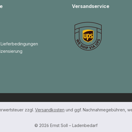
e
Versandservice
 Lieferbedingungen
izensierung
ehrwertsteuer zzgl.
Versandkosten
und ggf. Nachnahmegebühren, we
© 2026 Ernst Soll – Ladenbedarf