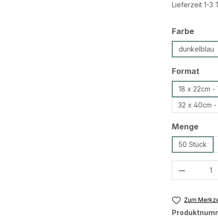
Lieferzeit 1-3
ausw
Farbe
dunkelblau
aus
Format
18 x 22cm -
32 x 40cm 
ausw
Menge
50 Stück
Produkt 
Zum Merkze
Produktnum