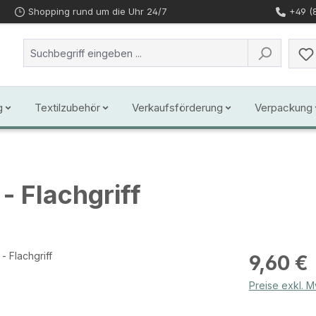
Shopping rund um die Uhr 24/7
+49 (
g
Textilzubehör
Verkaufsförderung
Verpackung
- Flachgriff
Regulärer Prei
9,60 €
Preise exkl. 