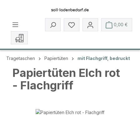
Zum Hauptinhalt springen
Du hast 0 Produkte auf dem 
0,00 €
Tragetaschen
Papiertüten
mit Flachgriff, bedruckt
Papiertüten Elch rot
- Flachgriff
Bildergalerie überspringen