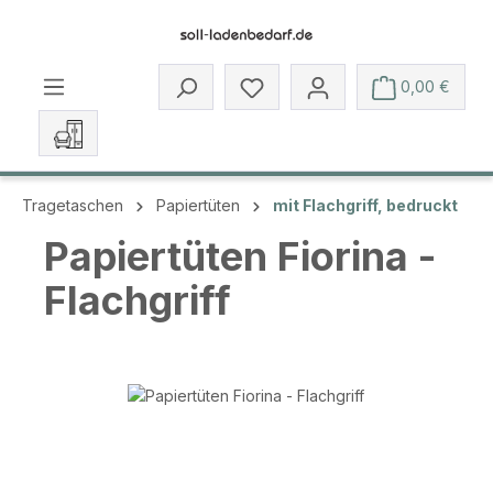
Zum Hauptinhalt springen
Du hast 0 Produkte auf dem 
0,00 €
Tragetaschen
Papiertüten
mit Flachgriff, bedruckt
Papiertüten Fiorina -
Flachgriff
Bildergalerie überspringen