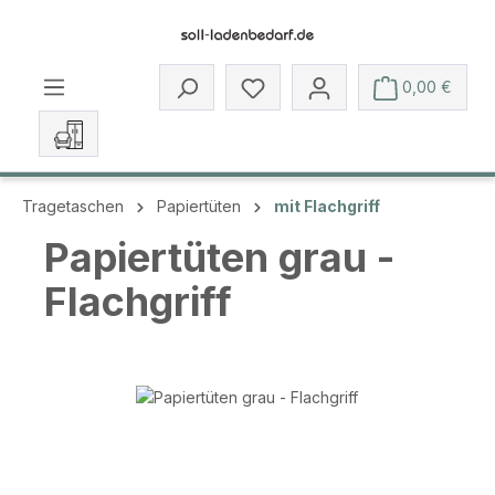
Zum Hauptinhalt springen
Du hast 0 Produkte auf dem 
0,00 €
Tragetaschen
Papiertüten
mit Flachgriff
Papiertüten grau -
Flachgriff
Bildergalerie überspringen