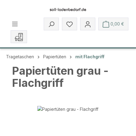
Zum Hauptinhalt springen
Du hast 0 Produkte auf dem 
0,00 €
Tragetaschen
Papiertüten
mit Flachgriff
Papiertüten grau -
Flachgriff
Bildergalerie überspringen