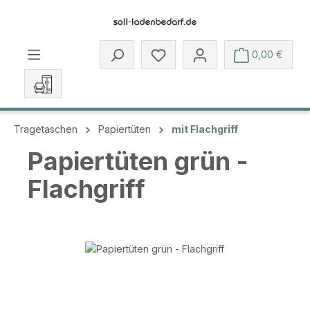
Zum Hauptinhalt springen
Du hast 0 Produkte auf dem 
0,00 €
Tragetaschen
Papiertüten
mit Flachgriff
Papiertüten grün -
Flachgriff
Bildergalerie überspringen