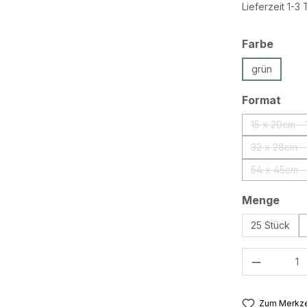
Lieferzeit 1-3
ausw
Farbe
grün
aus
Format
15 x 20cm -
(
32 x 28cm -
(
54 x 45cm -
(
ausw
Menge
25 Stück
Produkt 
Zum Merkze