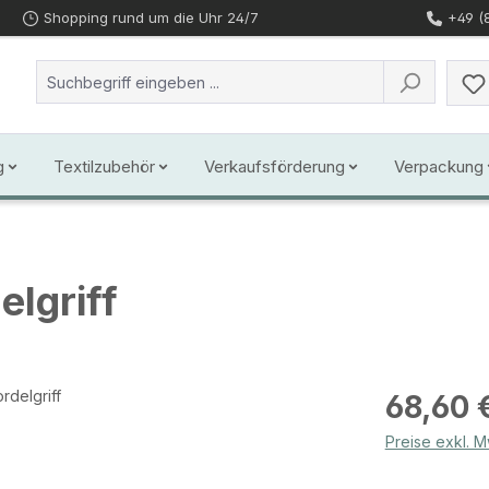
Shopping rund um die Uhr 24/7
+49 (
g
Textilzubehör
Verkaufsförderung
Verpackung
elgriff
Regulärer Prei
68,60 
Preise exkl. 