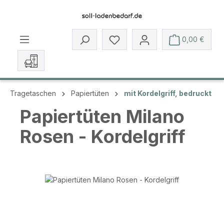
Zum Hauptinhalt springen
Du hast 0 Produkte auf dem 
0,00 €
Tragetaschen
Papiertüten
mit Kordelgriff, bedruckt
Papiertüten Milano
Rosen - Kordelgriff
Bildergalerie überspringen