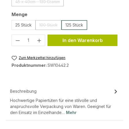
45 x 40cm - 130 Gramm
(Diese Option ist zurzeit nicht verfügbar.)
auswählen
Menge
25 Stück
100 Stück
125 Stück
(Diese Option ist zurzeit nicht verfügbar.)
Produkt Anzahl: Gib den gewünschten 
In den Warenkorb
Zum Merkzettel hinzufügen
Produktnummer:
SW10442.2
Beschreibung
Hochwertige Papiertüten für eine stilvolle und
anspruchsvolle Verpackung von Waren. Geeignet für
den Einsatz im Einzelhande…
Mehr