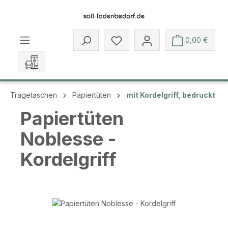
Zum Hauptinhalt springen
Du hast 0 Produkte auf dem 
0,00 €
Tragetaschen
Papiertüten
mit Kordelgriff, bedruckt
Papiertüten
Noblesse -
Kordelgriff
Bildergalerie überspringen