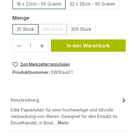
18 x 22cm - 90 Gramm
22 x 28cm - 90 Gramm
auswählen
Menge
25 Stück
250 Stück
300 Stück
(Diese Option ist zurzeit nicht verfügbar.)
Produkt Anzahl: Gib den gewünschten 
In den Warenkorb
Zum Merkzettel hinzufügen
Produktnummer:
SW10440.1
Beschreibung
Edle Papiertüten für eine hochwertige und stilvolle
Verpackung von Waren. Geeignet für den Einsatz im
Einzelhandel, in Bout…
Mehr