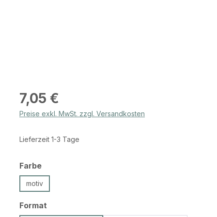
Regulärer Preis:
7,05 €
Preise exkl. MwSt. zzgl. Versandkosten
Lieferzeit 1-3 Tage
auswählen
Farbe
motiv
auswählen
Format