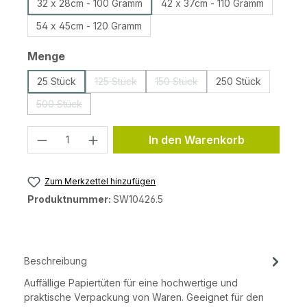
32 x 28cm - 100 Gramm
42 x 37cm - 110 Gramm
54 x 45cm - 120 Gramm
auswählen
Menge
25 Stück
125 Stück
150 Stück
250 Stück
(Diese Option ist zurzeit nicht verfügbar.)
(Diese Option ist zurzeit nicht v
500 Stück
(Diese Option ist zurzeit nicht verfügbar.)
Produkt Anzahl: Gib den gewünschten 
In den Warenkorb
Zum Merkzettel hinzufügen
Produktnummer:
SW10426.5
Beschreibung
Auffällige Papiertüten für eine hochwertige und
praktische Verpackung von Waren. Geeignet für den