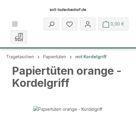
Zum Hauptinhalt springen
Du hast 0 Produkte auf dem 
0,00 €
Tragetaschen
Papiertüten
mit Kordelgriff
Papiertüten orange -
Kordelgriff
Bildergalerie überspringen