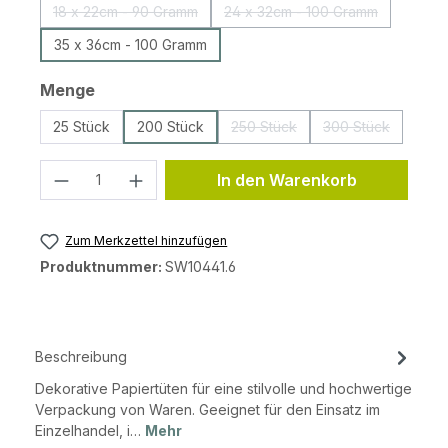
18 x 22cm - 90 Gramm
24 x 32cm - 100 Gramm
(Diese Option ist zurzeit nicht verfügbar.)
(Diese Option ist zurzeit 
35 x 36cm - 100 Gramm
auswählen
Menge
25 Stück
200 Stück
250 Stück
300 Stück
(Diese Option ist zurzeit nicht 
(Diese Option is
Produkt Anzahl: Gib den gewünschten 
In den Warenkorb
Zum Merkzettel hinzufügen
Produktnummer:
SW10441.6
Beschreibung
Dekorative Papiertüten für eine stilvolle und hochwertige
Verpackung von Waren. Geeignet für den Einsatz im
Einzelhandel, i…
Mehr