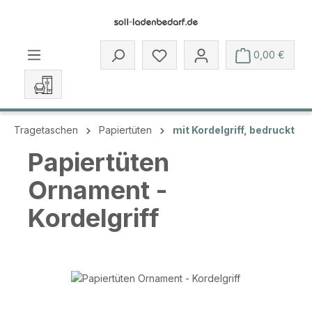
Zum Hauptinhalt springen
Du hast 0 Produkte auf dem 
0,00 €
Tragetaschen
Papiertüten
mit Kordelgriff, bedruckt
Papiertüten
Ornament -
Kordelgriff
Bildergalerie überspringen