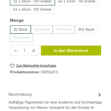
32 x 28cm - 100 Gramm
42 x 37cm - 110 Gramm
54 x 45cm - 120 Gramm
auswählen
Menge
25 Stück
125 Stück
150 Stück
250 Stück
(Diese Option ist zurzeit nicht verfügbar.)
(Diese Option ist zurzeit nicht v
500 Stück
(Diese Option ist zurzeit nicht verfügbar.)
Produkt Anzahl: Gib den gewünschten 
In den Warenkorb
Zum Merkzettel hinzufügen
Produktnummer:
SW10421.5
Beschreibung
Auffällige Papiertüten für eine moderne und hochwertige
Verpackung von Waren. Geeignet für den Einsatz im