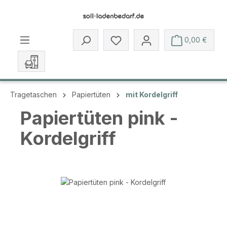
Zum Hauptinhalt springen
Du hast 0 Produkte auf dem 
0,00 €
Tragetaschen
Papiertüten
mit Kordelgriff
Papiertüten pink -
Kordelgriff
Bildergalerie überspringen