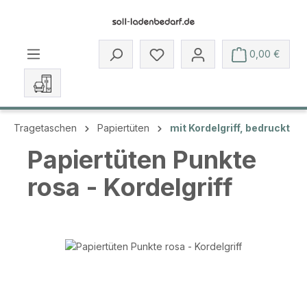
Zum Hauptinhalt springen
Du hast 0 Produkte auf dem 
0,00 €
Tragetaschen
Papiertüten
mit Kordelgriff, bedruckt
Papiertüten Punkte
rosa - Kordelgriff
Bildergalerie überspringen