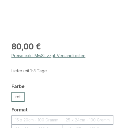
Regulärer Preis:
80,00 €
Preise exkl. MwSt. zzgl. Versandkosten
Lieferzeit 1-3 Tage
auswählen
Farbe
rot
auswählen
Format
15 x 20cm - 100 Gramm
25 x 24cm - 100 Gramm
(Diese Option ist zurzeit nicht verfügbar.)
(Diese Option ist zurzeit