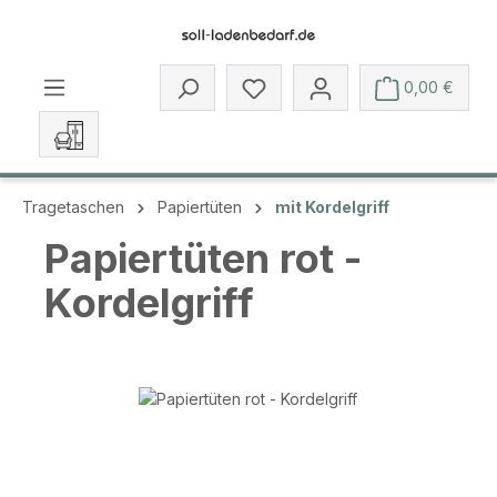
Zum Hauptinhalt springen
Du hast 0 Produkte auf dem 
0,00 €
Tragetaschen
Papiertüten
mit Kordelgriff
Papiertüten rot -
Kordelgriff
Bildergalerie überspringen