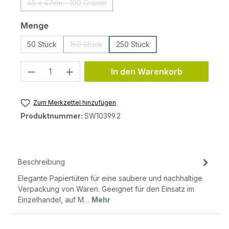
45 x 47cm - 100 Gramm
(Diese Option ist zurzeit nicht verfügbar.)
auswählen
Menge
50 Stück
150 Stück
250 Stück
(Diese Option ist zurzeit nicht verfügbar.)
Produkt Anzahl: Gib den gewünschten 
In den Warenkorb
Zum Merkzettel hinzufügen
Produktnummer:
SW10399.2
Beschreibung
Elegante Papiertüten für eine saubere und nachhaltige
Verpackung von Waren. Geeignet für den Einsatz im
Einzelhandel, auf M…
Mehr