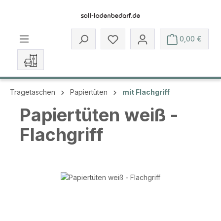
Zum Hauptinhalt springen
Du hast 0 Produkte auf dem 
0,00 €
Tragetaschen
Papiertüten
mit Flachgriff
Papiertüten weiß -
Flachgriff
Bildergalerie überspringen