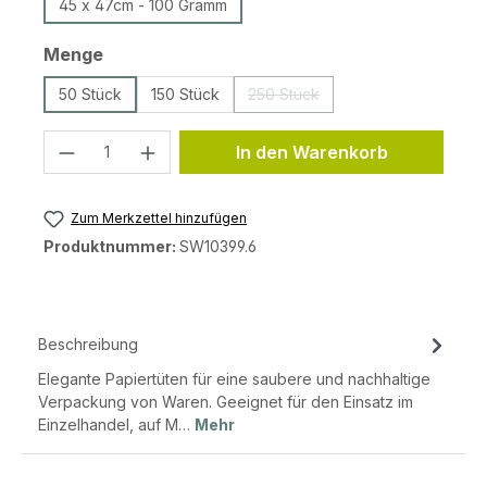
45 x 47cm - 100 Gramm
auswählen
Menge
50 Stück
150 Stück
250 Stück
(Diese Option ist zurzeit nicht v
Produkt Anzahl: Gib den gewünschten 
In den Warenkorb
Zum Merkzettel hinzufügen
Produktnummer:
SW10399.6
Beschreibung
Elegante Papiertüten für eine saubere und nachhaltige
Verpackung von Waren. Geeignet für den Einsatz im
Einzelhandel, auf M…
Mehr