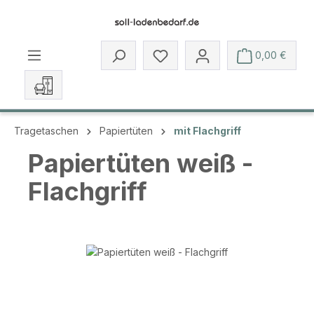
Zum Hauptinhalt springen
Du hast 0 Produkte auf dem 
0,00 €
Tragetaschen
Papiertüten
mit Flachgriff
Papiertüten weiß -
Flachgriff
Bildergalerie überspringen