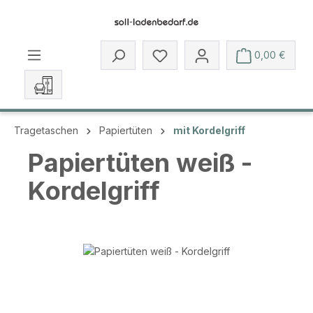
Zum Hauptinhalt springen
Du hast 0 Produkte auf dem 
0,00 €
Tragetaschen
Papiertüten
mit Kordelgriff
Papiertüten weiß -
Kordelgriff
Bildergalerie überspringen