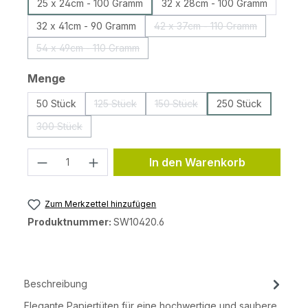
25 x 24cm - 100 Gramm
32 x 28cm - 100 Gramm
32 x 41cm - 90 Gramm
42 x 37cm - 110 Gramm
(Diese Option ist zurzeit 
54 x 49cm - 110 Gramm
(Diese Option ist zurzeit nicht verfügbar.)
auswählen
Menge
50 Stück
125 Stück
150 Stück
250 Stück
(Diese Option ist zurzeit nicht verfügbar.)
(Diese Option ist zurzeit nicht ve
300 Stück
(Diese Option ist zurzeit nicht verfügbar.)
Produkt Anzahl: Gib den gewünschten 
In den Warenkorb
Zum Merkzettel hinzufügen
Produktnummer:
SW10420.6
Beschreibung
Elegante Papiertüten für eine hochwertige und saubere