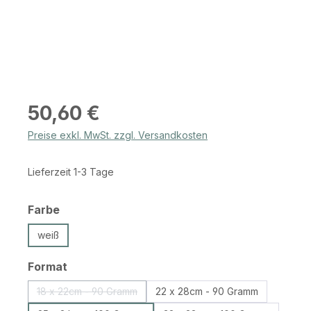
Regulärer Preis:
50,60 €
Preise exkl. MwSt. zzgl. Versandkosten
Lieferzeit 1-3 Tage
auswählen
Farbe
weiß
auswählen
Format
18 x 22cm - 90 Gramm
22 x 28cm - 90 Gramm
(Diese Option ist zurzeit nicht verfügbar.)