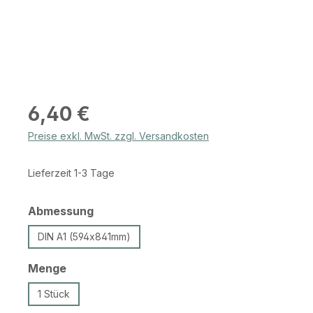
Regulärer Preis:
6,40 €
Preise exkl. MwSt. zzgl. Versandkosten
Lieferzeit 1-3 Tage
auswählen
Abmessung
DIN A1 (594x841mm)
auswählen
Menge
1 Stück