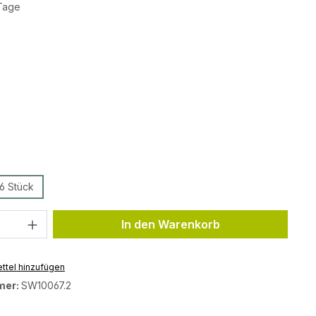
 Tage
auswählen
ählen
ählen
6 Stück
Anzahl: Gib den gewünschten Wert ein 
In den Warenkorb
ttel hinzufügen
mer:
SW10067.2