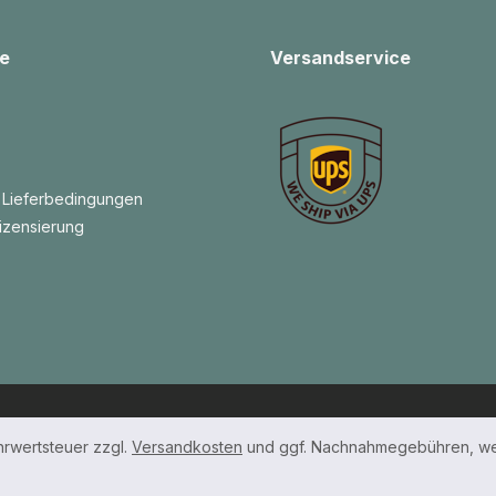
e
Versandservice
 Lieferbedingungen
izensierung
ehrwertsteuer zzgl.
Versandkosten
und ggf. Nachnahmegebühren, we