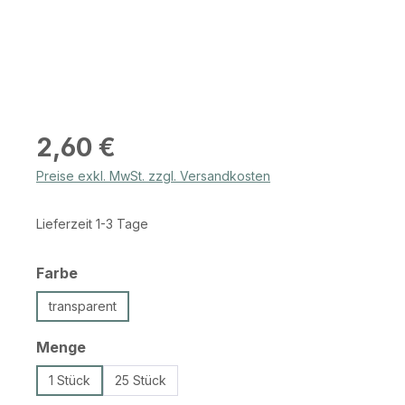
Regulärer Preis:
2,60 €
Preise exkl. MwSt. zzgl. Versandkosten
Lieferzeit 1-3 Tage
auswählen
Farbe
transparent
auswählen
Menge
1 Stück
25 Stück