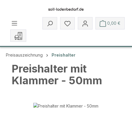
Zum Hauptinhalt springen
Du hast 0 Produkte auf dem 
0,00 €
Preisauszeichnung
Preishalter
Preishalter mit
Klammer - 50mm
Bildergalerie überspringen