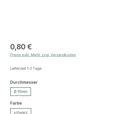
Regulärer Preis:
0,80 €
Preise exkl. MwSt. zzgl. Versandkosten
Lieferzeit 1-3 Tage
auswählen
Durchmesser
Ø 90mm
auswählen
Farbe
schwarz