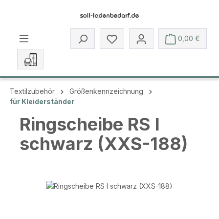
Zum Hauptinhalt springen
Du hast 0 Produkte auf dem 
0,00 €
Textilzubehör
Größenkennzeichnung
für Kleiderständer
Ringscheibe RS I
schwarz (XXS-188)
Bildergalerie überspringen