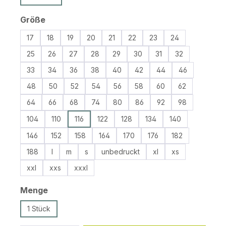
auswählen
Größe
17
18
19
20
21
22
23
24
25
26
27
28
29
30
31
32
33
34
36
38
40
42
44
46
48
50
52
54
56
58
60
62
64
66
68
74
80
86
92
98
104
110
116
122
128
134
140
146
152
158
164
170
176
182
188
l
m
s
unbedruckt
xl
xs
xxl
xxs
xxxl
auswählen
Menge
1 Stück