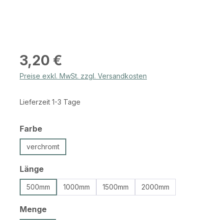
Regulärer Preis:
3,20 €
Preise exkl. MwSt. zzgl. Versandkosten
Lieferzeit 1-3 Tage
auswählen
Farbe
verchromt
auswählen
Länge
500mm
1000mm
1500mm
2000mm
auswählen
Menge