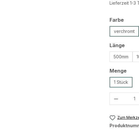
Lieferzeit 1-3
ausw
Farbe
verchromt
ausw
Länge
500mm
ausw
Menge
1 Stück
Produkt 
Zum Merkze
Produktnum