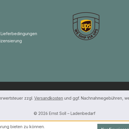
 Lieferbedingungen
izensierung
ehrwertsteuer zzgl.
Versandkosten
und ggf. Nachnahmegebühren, we
© 2026 Ernst Soll – Ladenbedarf
rung bieten zu können.