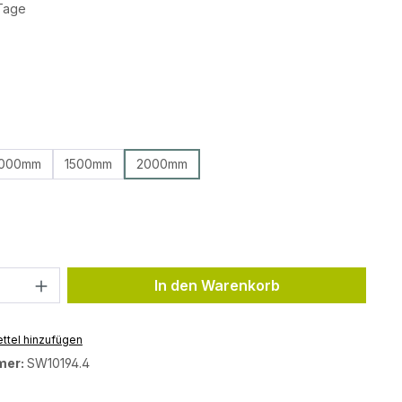
 Tage
ählen
ählen
1000mm
1500mm
2000mm
ählen
Anzahl: Gib den gewünschten Wert ein 
In den Warenkorb
ttel hinzufügen
mer:
SW10194.4