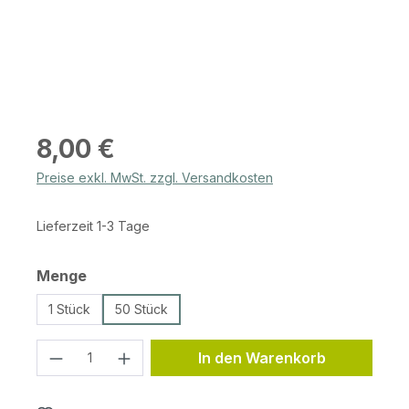
Regulärer Preis:
8,00 €
Preise exkl. MwSt. zzgl. Versandkosten
Lieferzeit 1-3 Tage
auswählen
Menge
1 Stück
50 Stück
Produkt Anzahl: Gib den gewünschten 
In den Warenkorb