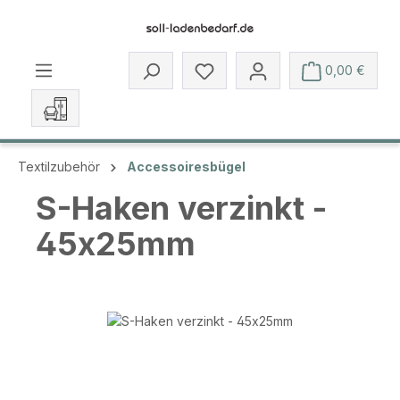
Zum Hauptinhalt springen
Du hast 0 Produkte auf dem 
0,00 €
Textilzubehör
Accessoiresbügel
S-Haken verzinkt -
45x25mm
Bildergalerie überspringen