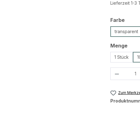
Lieferzeit 1-3
ausw
Farbe
transparent
ausw
Menge
1 Stück
1
Produkt 
Zum Merkze
Produktnum