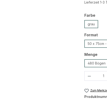
Lieferzeit 1-3
ausw
Farbe
grau
aus
Format
50 x 75cm -
ausw
Menge
480 Bögen
Produkt 
Zum Merkze
Produktnum