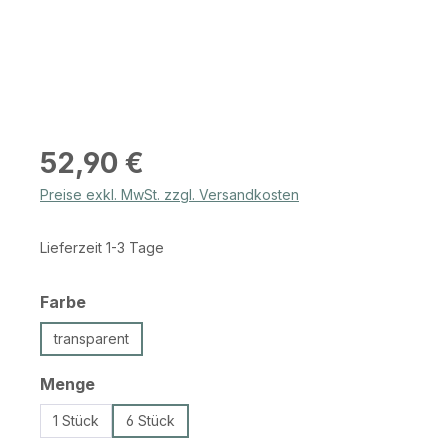
Regulärer Preis:
52,90 €
Preise exkl. MwSt. zzgl. Versandkosten
Lieferzeit 1-3 Tage
auswählen
Farbe
transparent
auswählen
Menge
1 Stück
6 Stück