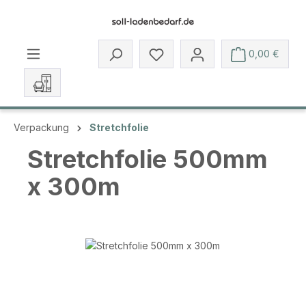
Zum Hauptinhalt springen
Du hast 0 Produkte auf dem 
0,00 €
Verpackung
Stretchfolie
Stretchfolie 500mm
x 300m
Bildergalerie überspringen