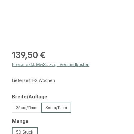
Regulärer Preis:
139,50 €
Preise exkl. MwSt. zzgl. Versandkosten
Lieferzeit 1-2 Wochen
auswählen
Breite/Auflage
26cm/11mm
36cm/11mm
auswählen
Menge
50 Stück