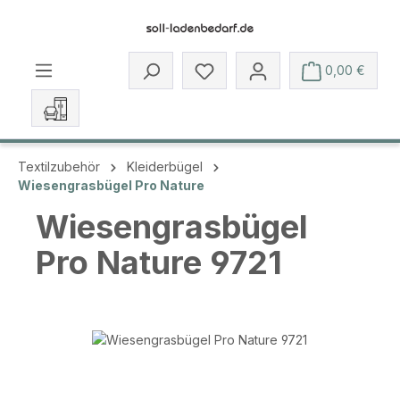
Zum Hauptinhalt springen
Du hast 0 Produkte auf dem 
0,00 €
Textilzubehör
Kleiderbügel
Wiesengrasbügel Pro Nature
Wiesengrasbügel
Pro Nature 9721
Bildergalerie überspringen